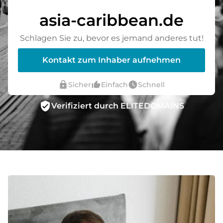
asia-caribbean.de
Schlagen Sie zu, bevor es jemand anderes tut!
Kontakt zum Inhaber aufnehmen
lock
thumb_up_alt
watch_later
Sicher
Einfach
Schnell
verified_user
Verifiziert durch ELITEDOMAINS