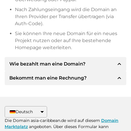
Nach Zahlungseingang wird die Domain an
Ihren Provider per Transfer übertragen (via
Auth-Code).
Sie können Ihre neue Domain für ein neues
Projekt nutzen oder auf Ihre bestehende
Homepage weiterleiten.
expand_less
Wie bezahlt man eine Domain?
expand_less
Bekommt man eine Rechnung?
Nach einer Einigung wird der Inhaber Ihnen die
Details der Zahlung mitteilen. Der Inhaber wird
Ihnen dann die SEPA Bankdetails mitteilen und
Ja, der Verkäufer wird Ihnen eine
auf Wunsch auch Paypal oder weitere
ordnungsgemäße Rechnung senden. Bei
Zahlungsmethoden anbieten.
größeren Kaufpreisen bekommen Sie auf
Deutsch
Wunsch auch einen zusätzlichen Kaufvertrag.
Bitte geben Sie bei der Überweisung immer
Die Domain asia-caribbean.de wird auf diesem
Domain
den Domainnamen und die
Marktplatz
angeboten. Über dieses Formular kann
Rechnungsnummer an.