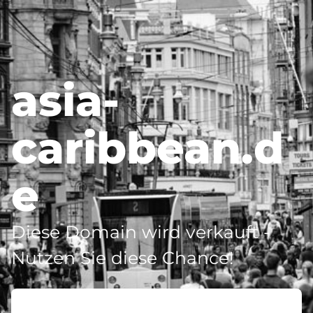
asia-
caribbean.d
e
Diese Domain wird verkauft -
Nutzen Sie diese Chance!